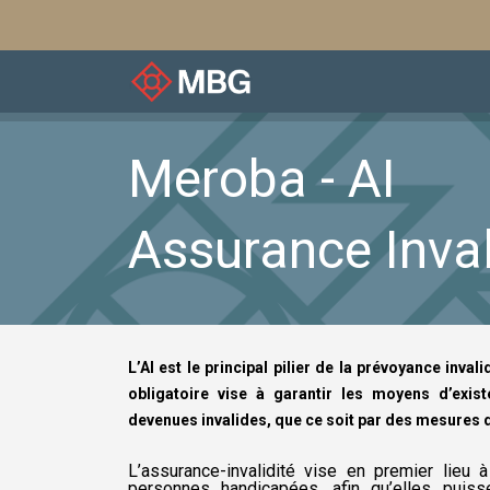
À notre sujet
Associ
Meroba - AI
Assurance Inval
L’AI est le principal pilier de la prévoyance inva
obligatoire vise à garantir les moyens d’exi
devenues invalides, que ce soit par des mesures 
L’assurance-invalidité vise en premier lieu à
personnes handicapées, afin qu’elles puiss