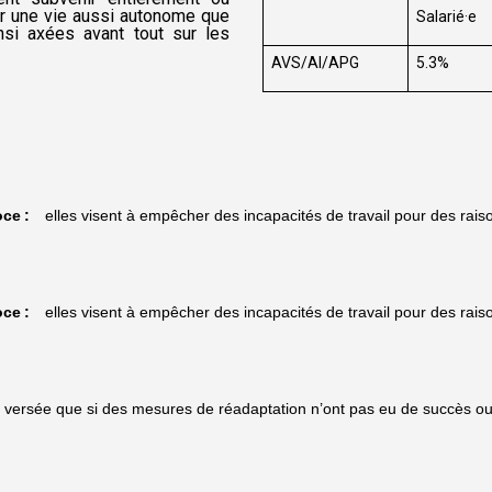
er une vie aussi autonome que
Salarié·e
nsi axées avant tout sur les
AVS/AI/APG
5.3%
ce :
elles visent à empêcher des incapacités de travail pour des rais
ce :
elles visent à empêcher des incapacités de travail pour des rais
t versée que si des mesures de réadaptation n’ont pas eu de succès ou n