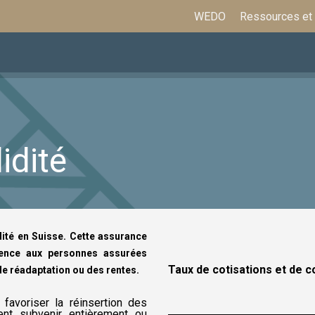
WEDO
Ressources et
ations
Assurances et prestations
Formation
idité
lidité en Suisse. Cette assurance
stence aux personnes assurées
Taux de cotisations et de c
de réadaptation ou des rentes.
 favoriser la réinsertion des
ent subvenir entièrement ou