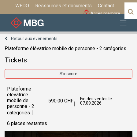
WEDO
Ressources et documents
Contact
Accès membre
Retour aux événements
Plateforme élévatrice mobile de personne - 2 catégories
Tickets
S'inscrire
Plateforme
élévatrice
Fin des ventes le
mobile de
590.00
CHF
|
07.09.2026
personne - 2
|
catégories
6
places restantes