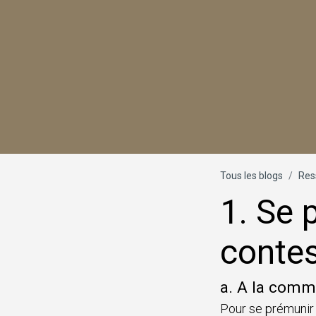
Tous les blogs
Res
1. Se 
contes
a. A la com
Pour se prémunir c