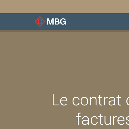
À notre sujet
Associ
Le contrat 
facture