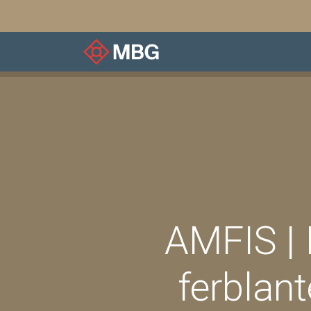
À notre sujet
Associ
AMFIS | 
ferblant