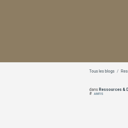
Tous les blogs
Res
dans
Ressources &
#
AMFIS