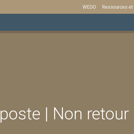
WEDO
Ressources et
ations
Assurances et prestations
Formation
oste | Non retour d