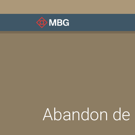
À notre sujet
Associ
Abandon de p