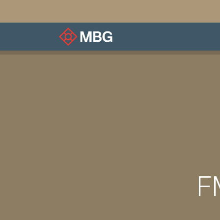
À notre sujet
Associ
F